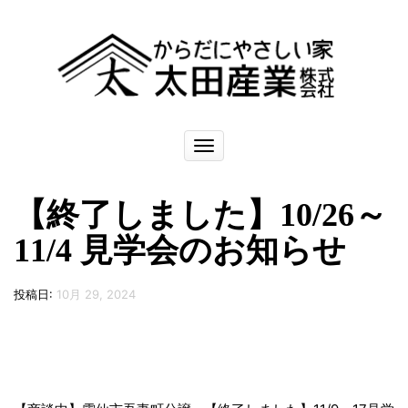
ナ
ビ
ゲ
ー
【終了しました】10/26～
シ
ョ
11/4 見学会のお知らせ
ン
を
切
投稿日:
10月 29, 2024
り
替
え