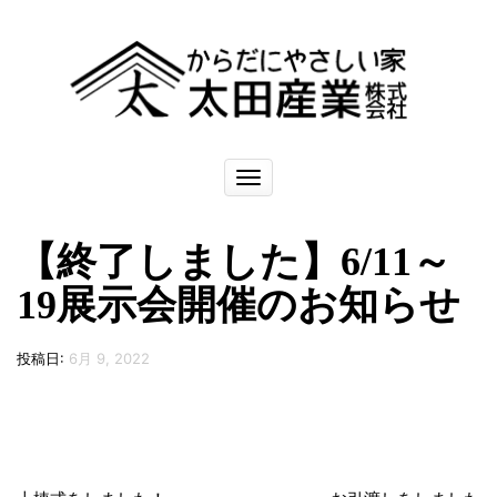
ナ
ビ
ゲ
ー
【終了しました】6/11～
シ
ョ
19展示会開催のお知らせ
ン
を
切
投稿日:
6月 9, 2022
り
替
え